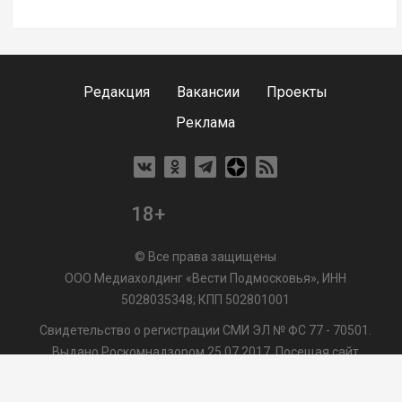
Редакция
Вакансии
Проекты
Реклама
18+
© Все права защищены
ООО Медиахолдинг «Вести Подмосковья», ИНН
5028035348; КПП 502801001
Свидетельство о регистрации СМИ ЭЛ № ФС 77 - 70501.
Выдано Роскомнадзором 25.07.2017. Посещая сайт
vmo24.ru, Вы даете согласие на обработку файлов cookie,
сбор которых осуществляется ООО Медиахолдинг «Вести