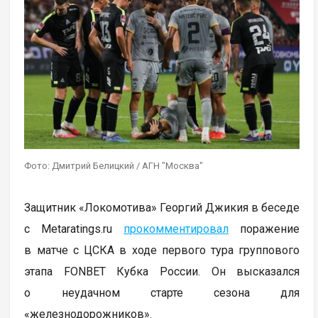
Фото: Дмитрий Белицкий / АГН "Москва"
Защитник «Локомотива» Георгий Джикия в беседе
с Metaratings.ru
прокомментировал
поражение
в матче с ЦСКА в ходе первого тура группового
этапа FONBET Кубка России. Он высказался
о неудачном старте сезона для
«железнодорожников».