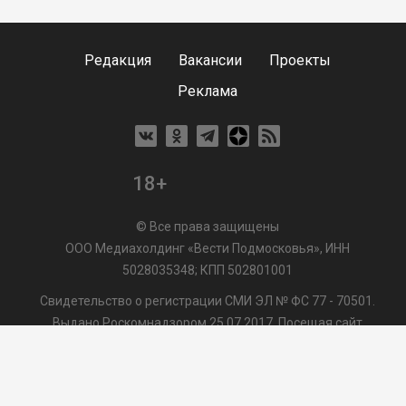
Редакция
Вакансии
Проекты
Реклама
18+
© Все права защищены
ООО Медиахолдинг «Вести Подмосковья», ИНН
5028035348; КПП 502801001
Свидетельство о регистрации СМИ ЭЛ № ФС 77 - 70501.
Выдано Роскомнадзором 25.07.2017. Посещая сайт
vmo24.ru, Вы даете согласие на обработку файлов cookie,
сбор которых осуществляется ООО Медиахолдинг «Вести
Подмосковья» на условиях
Пользовательского