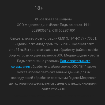
18+
© Все права защищены
ООО Медиахолдинг «Вести Подмосковья», ИНН
5028035348; КПП 502801001
Свидетельство о регистрации СМИ ЭЛ № ФС 77 - 70501.
Выдано Роскомнадзором 25.07.2017. Посещая сайт
vmo24.ru, Вы даете согласие на обработку файлов cookie,
сбор которых осуществляется ООО Медиахолдинг «Вести
Подмосковья» на условиях
Пользовательского
соглашения
обработки файлов cookie. ООО "ВП" также
может использовать указанные данные для их
последующей обработки системами Яндекс.Метрика и
др., которая осуществляется с целью функционирования
сайта vmo24.ru.
/var/www/www-root/data/www/vmo24.ru/template_footer.php