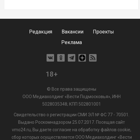
Редакция
Вакансии
Проекты
Реклама
18+
© Все права защищены
ООО Медиахолдинг «Вести Подмосковья», ИНН
5028035348; КПП 502801001
Свидетельство о регистрации СМИ ЭЛ № ФС 77 - 70501.
Выдано Роскомнадзором 25.07.2017. Посещая сайт
vmo24.ru, Вы даете согласие на обработку файлов cookie,
сбор которых осуществляется ООО Медиахолдинг «Вести