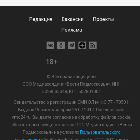
Редакция
Вакансии
Проекты
Реклама
18+
© Все права защищены
ООО Медиахолдинг «Вести Подмосковья», ИНН
5028035348; КПП 502801001
Свидетельство о регистрации СМИ ЭЛ № ФС 77 - 70501.
Выдано Роскомнадзором 25.07.2017. Посещая сайт
vmo24.ru, Вы даете согласие на обработку файлов cookie,
сбор которых осуществляется ООО Медиахолдинг «Вести
Подмосковья» на условиях
Пользовательского
соглашения
обработки файлов cookie. ООО "ВП" также