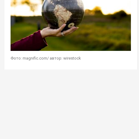
Фото: magnific.com/ автор: wirestock
Геостратег Андрей Школьников в эфире своей
авторской программы на радио Sputnik
дал
комментарий
на мысль о сохранении чистоты
Земли при помощи сокращения населения
планеты. Он считает, что сейчас она прекрасно
справляется с текущей численностью людей,
в ближайшем обозримом будущем более 9 млрд