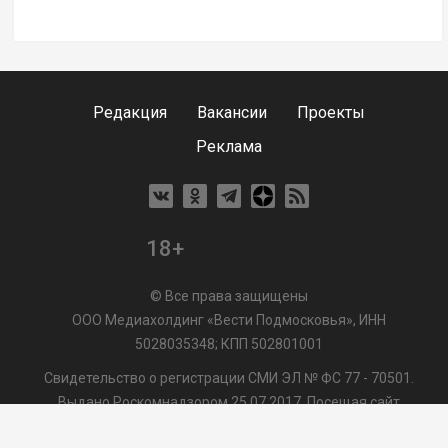
Редакция
Вакансии
Проекты
Реклама
18+
© Все права защищены
ООО Медиахолдинг «Вести Подмосковья», ИНН
5028035348; КПП 502801001
Свидетельство о регистрации СМИ ЭЛ № ФС 77 - 70501.
Выдано Роскомнадзором 25.07.2017. Посещая сайт
vmo24.ru, Вы даете согласие на обработку файлов cookie,