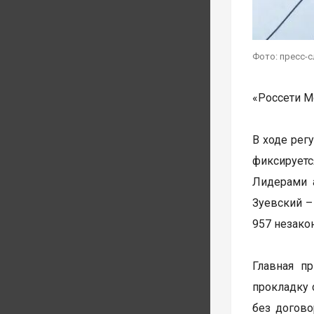
Фото: пресс-
«Россети М
В ходе рег
фиксируетс
Лидерами а
Зуевский –
957 незако
Главная п
прокладку 
без догово