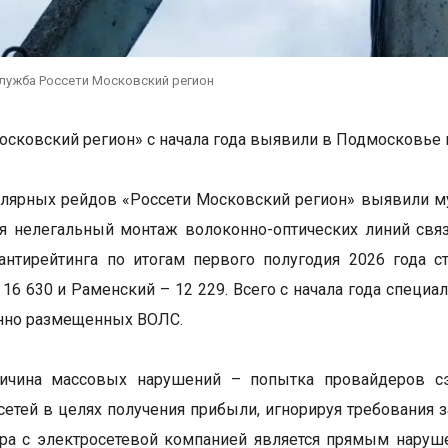
служба Россети Московский регион
осковский регион» с начала года выявили в Подмосковье
улярных рейдов «Россети Московский регион» выявили м
я нелегальный монтаж волоконно-оптических линий связ
нтирейтинга по итогам первого полугодия 2026 года с
 16 630 и Раменский – 12 229. Всего с начала года спец
нно размещенных ВОЛС.
ричина массовых нарушений – попытка провайдеров сэ
сетей в целях получения прибыли, игнорируя требования
ра с электросетевой компанией является прямым наруш