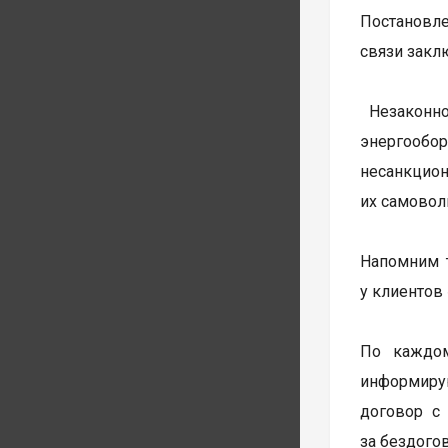
Постановле
связи закл
Незаконно
энергообо
несанкцио
их самовол
Напомним 
у клиентов
По каждом
информиру
договор с
за бездого