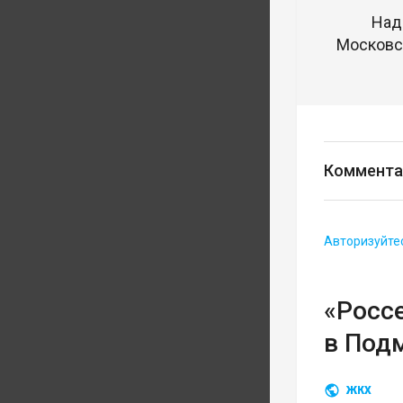
Над
Московск
Коммента
Авторизуйте
«Росс
в Под
ЖКХ