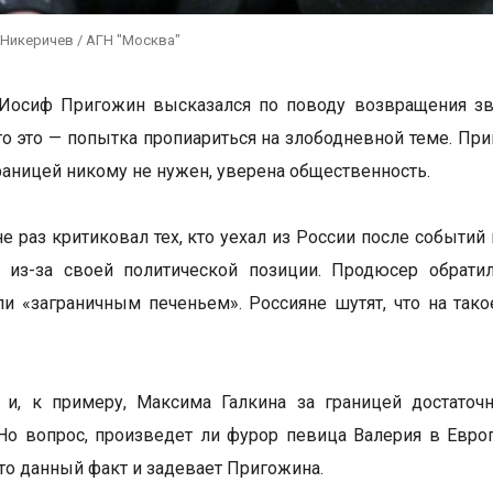
 Никеричев / АГН "Москва"
Иосиф Пригожин высказался по поводу возвращения зве
то это — попытка пропиариться на злободневной теме. При
границей никому не нужен, уверена общественность.
е раз критиковал тех, кто уехал из России после событий
й из-за своей политической позиции. Продюсер обрати
и «заграничным печеньем». Россияне шутят, что на так
 и, к примеру, Максима Галкина за границей достаточ
Но вопрос, произведет ли фурор певица Валерия в Европ
что данный факт и задевает Пригожина.