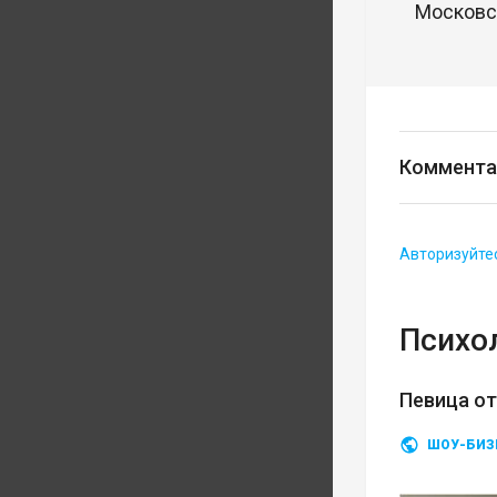
Московск
Коммента
Авторизуйте
Психо
Певица о
ШОУ-БИЗ