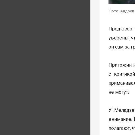
Фото: Андрей
Продюсер 
уверены, ч
он сам за 
Пригожин н
с критико
приманивал
не могут.
У Меладзе
внимание. 
полагают, 