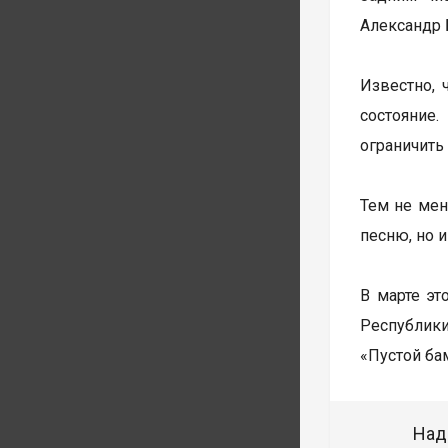
Александр 
Известно, 
состояние
ограничить
Тем не мен
песню, но 
В марте эт
Республики
«Пустой бам
Над