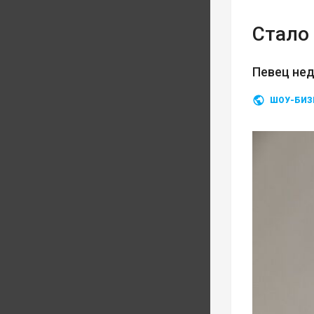
Стало 
Певец нед
ШОУ-БИЗ