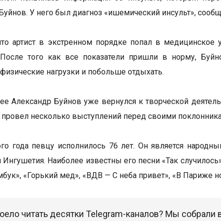
Буйнов. У него был диагноз «ишемический инсульт», сооб
что артист в экстренном порядке попал в медицинское 
. После того как все показатели пришли в норму, Буй
 физические нагрузки и побольше отдыхать.
ее Александр Буйнов уже вернулся к творческой деятельн
и провел несколько выступлений перед своими поклонник
ого года певцу исполнилось 76 лет. Он является народн
 Ингушетия. Наиболее известны его песни «Так случилось»,
бук», «Горький мед», «ВДВ — С неба привет», «В Париже но
оело читать десятки Telegram-каналов? Мы собрали