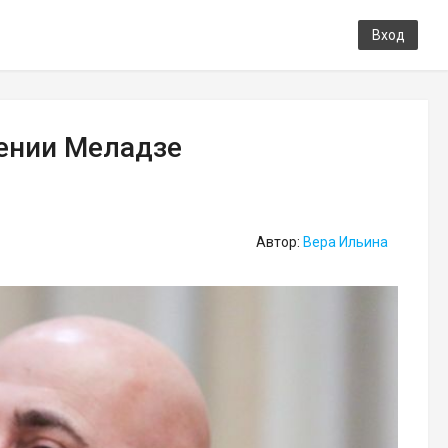
Вход
ении Меладзе
Автор:
Вера Ильина