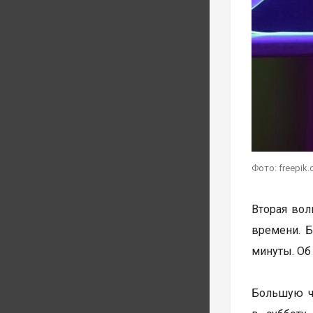
Фото: freepik
Вторая волн
времени. Б
минуты. Об
Большую ча