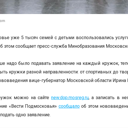
com
вье уже 5 тысяч семей с детьми воспользовались услуг
Об этом сообщает пресс-служба Минобразования Московско
ше надо было подавать заявление на каждый кружок, теп
быть кружки разной направленности: от спортивных до тво
ововведения вице-губернатор Московской области Ирина 
ружок можно на сайте
new.dop.mosreg.ru
, а записать в н
ание «Вести Подмосковья»
сообщало
об этом нововведени
 подать одно заявление.