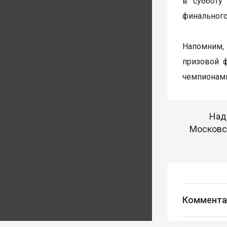
в субботу
финального
Напомним, 
призовой 
чемпионами
Над
Московск
Коммента