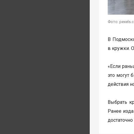
Фото: pexels.
В Подмоско
в кружки. 
«Если рань
это могут 
действия н
Выбрать к
Ранее изд
достаточно