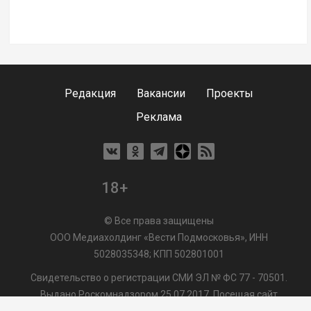
Редакция
Вакансии
Проекты
Реклама
18+
© Все права защищены
ООО Медиахолдинг «Вести Подмосковья», ИНН
5028035348; КПП 502801001
Свидетельство о регистрации СМИ ЭЛ № ФС 77 - 70501.
Выдано Роскомнадзором 25.07.2017. Посещая сайт