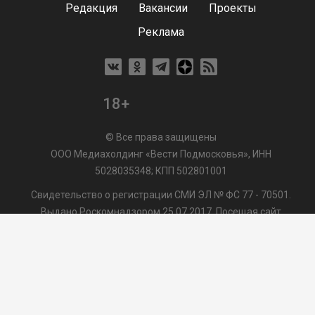
Редакция
Вакансии
Проекты
Реклама
18+
© Все права защищены
ООО Медиахолдинг «Вести Подмосковья», ИНН
5028035348; КПП 502801001
Свидетельство о регистрации СМИ ЭЛ № ФС 77 - 70501.
Выдано Роскомнадзором 25.07.2017. Посещая сайт
vmo24.ru, Вы даете согласие на обработку файлов cookie,
сбор которых осуществляется ООО Медиахолдинг «Вести
Подмосковья» на условиях
Пользовательского
соглашения
обработки файлов cookie. ООО "ВП" также
может использовать указанные данные для их
последующей обработки системами Яндекс.Метрика и