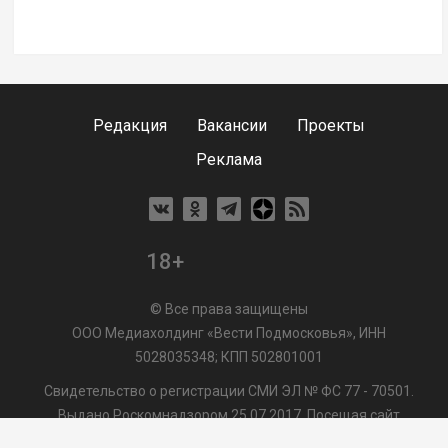
Редакция
Вакансии
Проекты
Реклама
18+
© Все права защищены
ООО Медиахолдинг «Вести Подмосковья», ИНН
5028035348; КПП 502801001
Свидетельство о регистрации СМИ ЭЛ № ФС 77 - 70501.
Выдано Роскомнадзором 25.07.2017. Посещая сайт
vmo24.ru, Вы даете согласие на обработку файлов cookie,