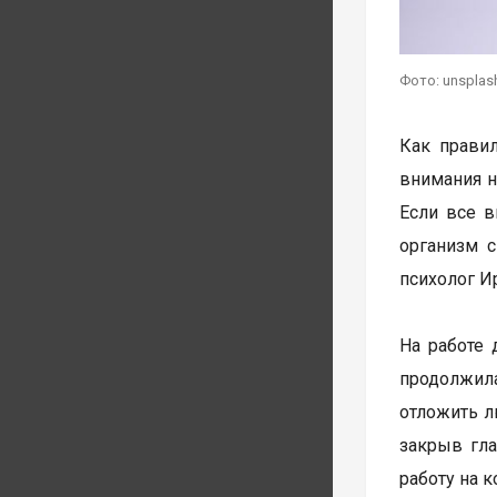
Фото: unsplas
Как правил
внимания н
Если все в
организм с
психолог И
На работе 
продолжила
отложить л
закрыв гла
работу на 