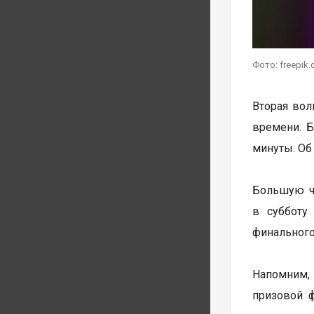
Фото: freepik
Вторая волн
времени. Б
минуты. Об
Большую ча
в субботу
финального
Напомним, 
призовой 