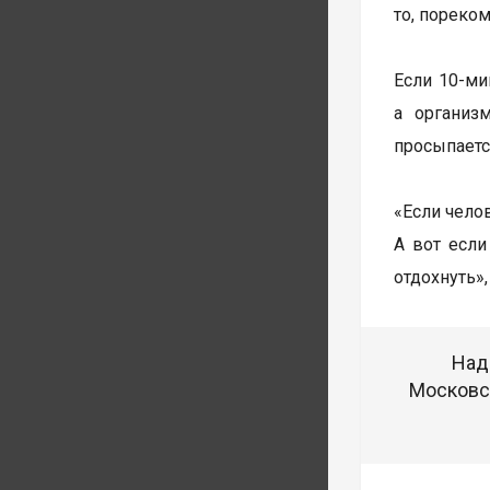
то, пореко
Если 10-ми
а организ
просыпается
«Если чело
А вот если
отдохнуть»,
Над
Московск