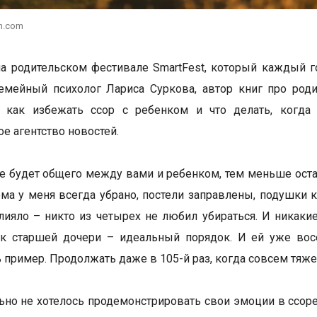
h.com
на родительском фестивале SmartFest, который каждый г
семейный психолог Лариса Суркова, автор книг про ро
и, как избежать ссор с ребенком и что делать, когда
е агентство новостей.
 будет общего между вами и ребенком, тем меньше остан
ома у меня всегда убрано, постели заправлены, подушки 
лияло – никто из четырех не любил убираться. И никаки
к старшей дочери – идеальный порядок. И ей уже восе
 пример. Продолжать даже в 105-й раз, когда совсем тяж
ьно не хотелось продемонстрировать свои эмоции в ссоре