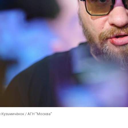
 Кузьмичёнок / АГН "Москва"