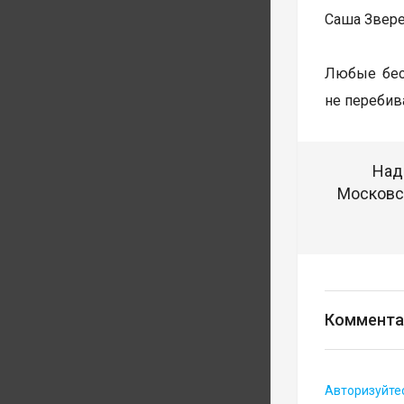
Саша Звере
Любые бесе
не перебив
Над
Московск
Коммента
Авторизуйте