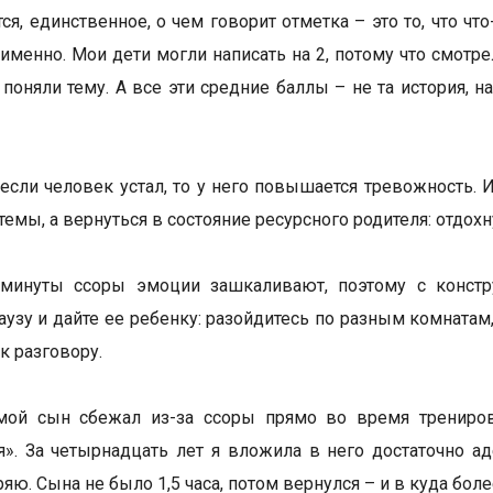
я, единственное, о чем говорит отметка – это то, что что
о именно. Мои дети могли написать на 2, потому что смот
 поняли тему. А все эти средние баллы – не та история, 
 если человек устал, то у него повышается тревожность.
емы, а вернуться в состояние ресурсного родителя: отдохн
минуты ссоры эмоции зашкаливают, поэтому с констр
аузу и дайте ее ребенку: разойдитесь по разным комнатам,
к разговору.
ой сын сбежал из-за ссоры прямо во время тренировки
я». За четырнадцать лет я вложила в него достаточно ад
яю. Сына не было 1,5 часа, потом вернулся – и в куда бол