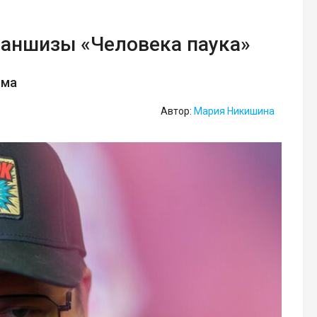
раншизы «Человека паука»
ьма
Автор:
Мария Никишина