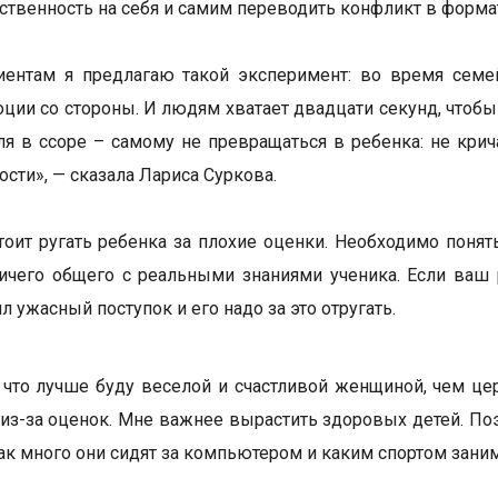
тственность на себя и самим переводить конфликт в формат
иентам я предлагаю такой эксперимент: во время семе
оции со стороны. И людям хватает двадцати секунд, чтоб
ля в ссоре – самому не превращаться в ребенка: не крич
сти», — сказала Лариса Суркова.
тоит ругать ребенка за плохие оценки. Необходимо понят
ичего общего с реальными знаниями ученика. Если ваш 
 ужасный поступок и его надо за это отругать.
 что лучше буду веселой и счастливой женщиной, чем це
из-за оценок. Мне важнее вырастить здоровых детей. По
как много они сидят за компьютером и каким спортом зани