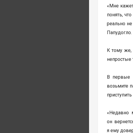
«Мне кажетс
понять, чт
реально не
Папудогло.
К тому же,
непростые т
В первые 
возьмите п
приступить 
«Недавно м
он вернетс
я ему довер