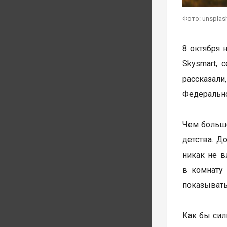
Фото: unsplas
8 октября 
Skysmart, 
рассказал
Федерально
Чем больше
детства. Д
никак не в
в комнату 
показывать
Как бы сил