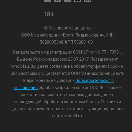
18+
© Все права защищены
ООО Медиахолдинг «Вести Подмосковья», ИНН
5028035348; КПП 502801001
Свидетельство о регистрации СМИ ЭЛ № ФС 77 - 70501.
Выдано Роскомнадзором 25.07.2017. Посещая сайт
vmo24.ru, Вы даете согласие на обработку файлов cookie,
сбор которых осуществляется ООО Медиахолдинг «Вести
Подмосковья» на условиях
Пользовательского
соглашения
обработки файлов cookie. ООО "ВП" также
может использовать указанные данные для их
последующей обработки системами Яндекс.Метрика и
др., которая осуществляется с целью функционирования
сайта vmo24.ru.
/var/www/www-root/data/www/vmo24.ru/template_footer.php