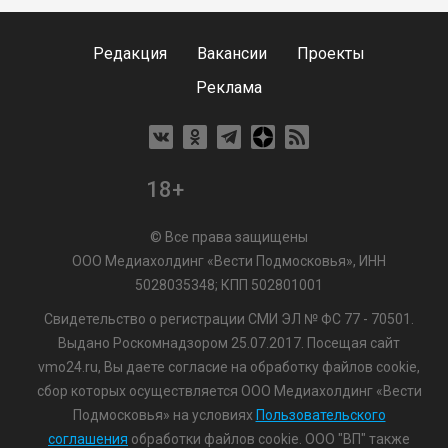
Редакция
Вакансии
Проекты
Реклама
18+
© Все права защищены
ООО Медиахолдинг «Вести Подмосковья», ИНН
5028035348; КПП 502801001
Свидетельство о регистрации СМИ ЭЛ № ФС 77 - 70501.
Выдано Роскомнадзором 25.07.2017. Посещая сайт
vmo24.ru, Вы даете согласие на обработку файлов cookie,
сбор которых осуществляется ООО Медиахолдинг «Вести
Подмосковья» на условиях
Пользовательского
соглашения
обработки файлов cookie. ООО "ВП" также