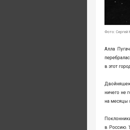
Фото: Сергей 
Алла Пуга
перебралас
в этот город
Двойняшек 
ничего не 
на месяцы 
Поклонники
в Россию. 