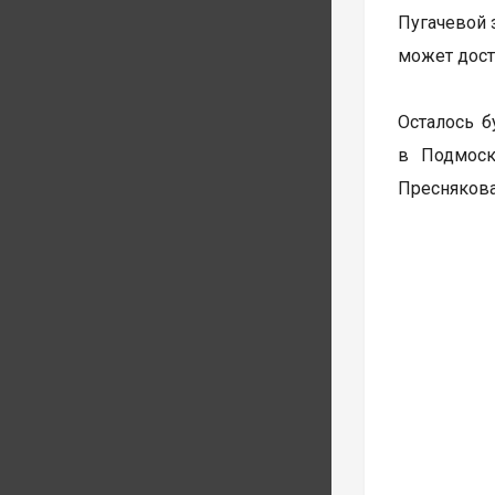
Пугачевой 
может дост
Осталось б
в Подмоск
Преснякова