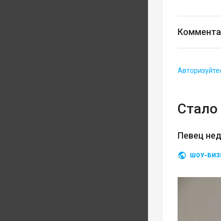
Коммента
Авторизуйте
Стало 
Певец нед
ШОУ-БИЗ