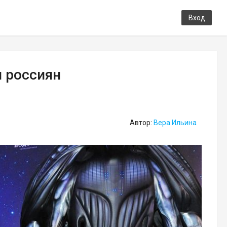
Вход
я россиян
Автор:
Вера Ильина