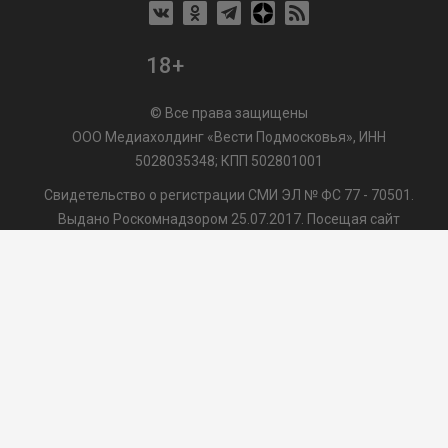
18+
© Все права защищены
ООО Медиахолдинг «Вести Подмосковья», ИНН
5028035348; КПП 502801001
Свидетельство о регистрации СМИ ЭЛ № ФС 77 - 70501.
Выдано Роскомнадзором 25.07.2017. Посещая сайт
vmo24.ru, Вы даете согласие на обработку файлов cookie,
сбор которых осуществляется ООО Медиахолдинг «Вести
Подмосковья» на условиях
Пользовательского
соглашения
обработки файлов cookie. ООО "ВП" также
может использовать указанные данные для их
последующей обработки системами Яндекс.Метрика и
др., которая осуществляется с целью функционирования
сайта vmo24.ru.
/var/www/www-root/data/www/vmo24.ru/template_footer.php