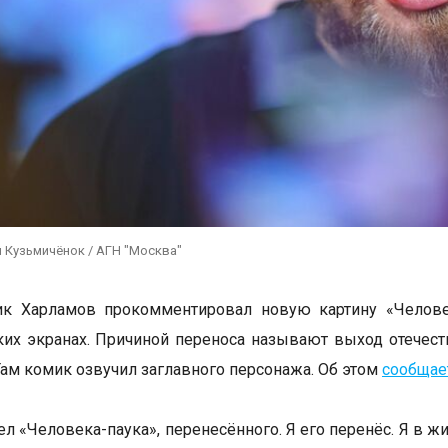
 Кузьмичёнок / АГН "Москва"
ик Харламов прокомментировал новую картину «Челове
ких экранах. Причиной переноса называют выход отечес
Там комик озвучил заглавного персонажа. Об этом
сообщае
ел «Человека-паука», перенесённого. Я его перенёс. Я в ж