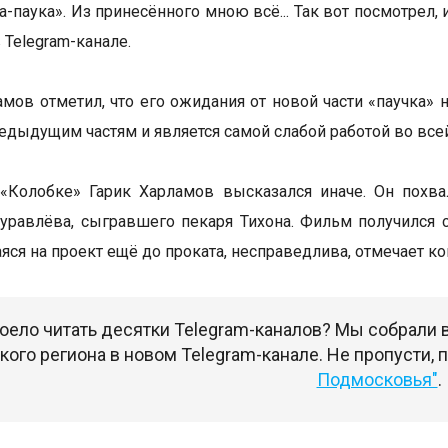
-паука». Из принесённого мною всё... Так вот посмотрел, 
 Telegram-канале.
амов отметил, что его ожидания от новой части «паучка»
редыдущим частям и является самой слабой работой во всей
 «Колобке» Гарик Харламов высказался иначе. Он похв
равлёва, сыгравшего пекаря Тихона. Фильм получился 
ся на проект ещё до проката, несправедлива, отмечает ко
оело читать десятки Telegram-каналов? Мы собрали
ого региона в новом Telegram-канале. Не пропусти,
Подмосковья"
.