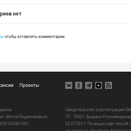
риев нет
сь
чтобы оставлять комментарии
кансии
Проекты
щищены
Свидетельство о регистрации С
г «Вести Подмосковья»,
77 - 70501. Выдано Роскомнадзо
 КПП 502801001
25.07.2017. Посещая сайт vmo24.r
согласие на обработку файлов coo