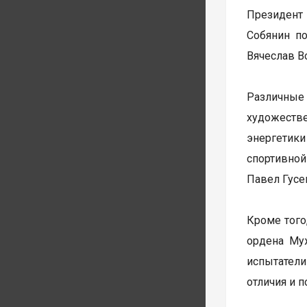
Президент
Собянин по
Вячеслав В
Различные
художеств
энергетик
спортивно
Павел Гусе
Кроме того
ордена Му
испытатели
отличия и 