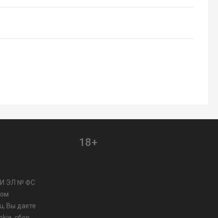
18+
/var/www/www-
МИ ЭЛ № ФС
root/data/www/vmo24.ru/template_footer.php
ром
u, Вы даете
kie, сбор