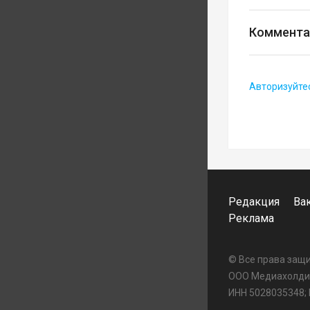
Коммента
Авторизуйте
Редакция
Ва
Реклама
© Все права за
ООО Медиахолдин
ИНН 5028035348;