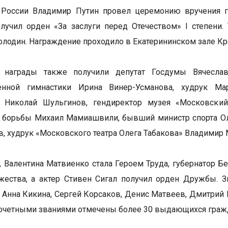
 России Владимир Путин провел церемонию вручения го
лучил орден «За заслуги перед Отечеством» I степени
олодин. Награждение проходило в Екатерининском зале Кр
 награды также получили депутат Госдумы Вячеслав
енной гимнастики Ирина Винер-Усманова, худрук Мар
и Николай Шульгинов, гендиректор музея «Московский
й борьбы Михаил Мамиашвили, бывший министр спорта О
в, худрук «Московского театра Олега Табакова» Владимир 
, Валентина Матвиенко стала Героем Труда, губернатор Б
жества, а актер Стивен Сигал получил орден Дружбы. 
 Анна Кикина, Сергей Корсаков, Денис Матвеев, Дмитрий 
почетными званиями отмечены более 30 выдающихся граж