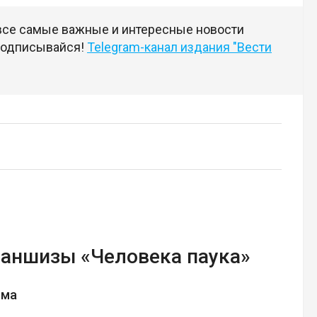
 все самые важные и интересные новости
 подписывайся!
Telegram-канал издания "Вести
раншизы «Человека паука»
ьма