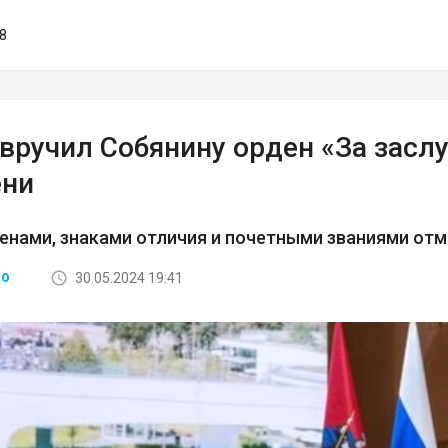
18
вручил Собянину орден «За засл
ени
енами, знаками отличия и почетными званиями о
30.05.2024 19:41
ВО