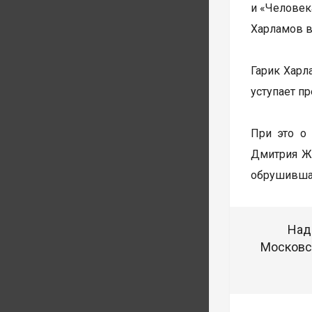
и «Человека
Харламов в
Гарик Харл
уступает п
При это о
Дмитрия Жу
обрушившая
Над
Московск