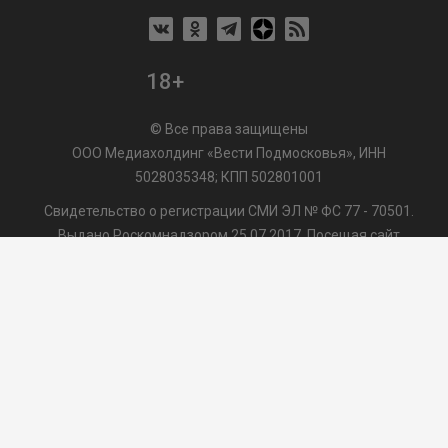
18+
© Все права защищены
ООО Медиахолдинг «Вести Подмосковья», ИНН
5028035348; КПП 502801001
Свидетельство о регистрации СМИ ЭЛ № ФС 77 - 70501.
Выдано Роскомнадзором 25.07.2017. Посещая сайт
vmo24.ru, Вы даете согласие на обработку файлов cookie,
сбор которых осуществляется ООО Медиахолдинг «Вести
Подмосковья» на условиях
Пользовательского
соглашения
обработки файлов cookie. ООО "ВП" также
может использовать указанные данные для их
последующей обработки системами Яндекс.Метрика и
др., которая осуществляется с целью функционирования
сайта vmo24.ru.