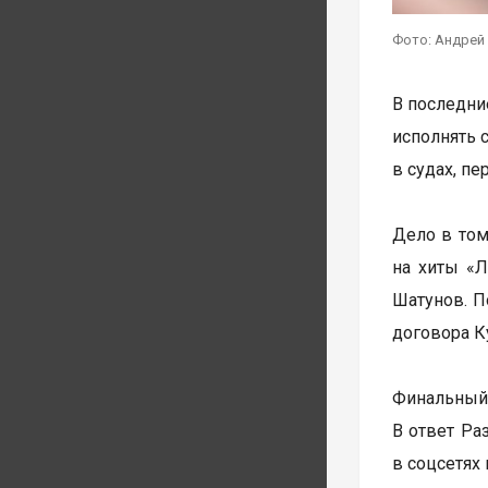
Фото: Андрей
В последни
исполнять 
в судах, п
Дело в том
на хиты «Л
Шатунов. П
договора К
Финальный 
В ответ Ра
в соцсетях