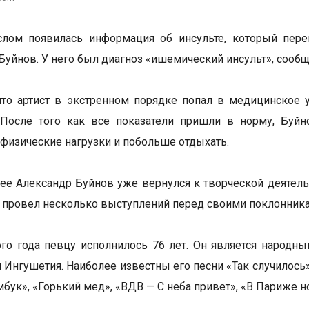
слом появилась информация об инсульте, который пере
Буйнов. У него был диагноз «ишемический инсульт», сооб
что артист в экстренном порядке попал в медицинское 
. После того как все показатели пришли в норму, Буй
 физические нагрузки и побольше отдыхать.
ее Александр Буйнов уже вернулся к творческой деятельн
и провел несколько выступлений перед своими поклонник
ого года певцу исполнилось 76 лет. Он является народн
 Ингушетия. Наиболее известны его песни «Так случилось»,
бук», «Горький мед», «ВДВ — С неба привет», «В Париже но