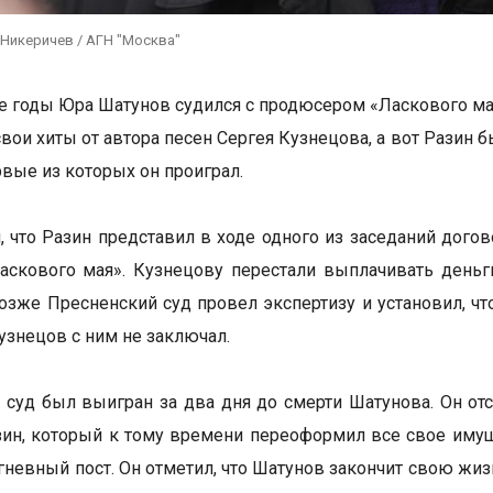
 Никеричев / АГН "Москва"
е годы Юра Шатунов судился с продюсером «Ласкового м
свои хиты от автора песен Сергея Кузнецова, а вот Разин
ервые из которых он проиграл.
, что Разин представил в ходе одного из заседаний догов
аскового мая». Кузнецову перестали выплачивать день
озже Пресненский суд провел экспертизу и установил, чт
узнецов с ним не заключал.
суд был выигран за два дня до смерти Шатунова. Он отс
зин, который к тому времени переоформил все свое имущ
 гневный пост. Он отметил, что Шатунов закончит свою жи