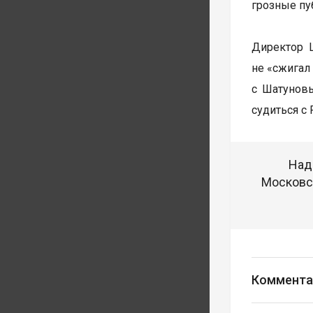
грозные пу
Директор 
не «сжигал
с Шатуновы
судиться с
Над
Московск
Коммента