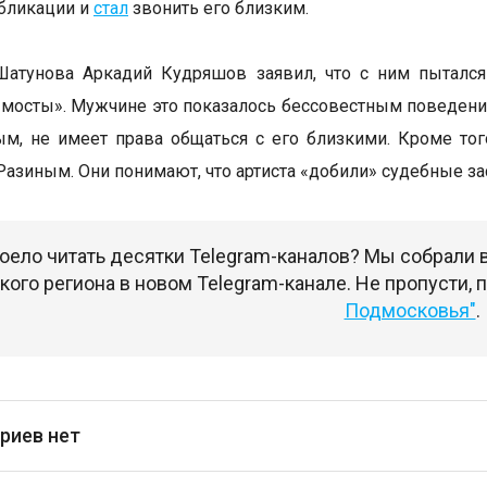
бликации и
стал
звонить его близким.
Шатунова Аркадий Кудряшов заявил, что с ним пытался
 мосты». Мужчине это показалось бессовестным поведением
м, не имеет права общаться с его близкими. Кроме то
 Разиным. Они понимают, что артиста «добили» судебные з
оело читать десятки Telegram-каналов? Мы собрали
ого региона в новом Telegram-канале. Не пропусти,
Подмосковья"
.
риев нет