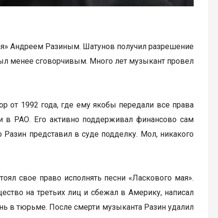
ая» Андреем Разиным. Шатунов получил разрешение
 был менее сговорчивым. Много лет музыкант провел
ор от 1992 года, где ему якобы передали все права
ги в РАО. Его активно поддерживал финансово сам
о Разин представил в суде подделку. Мол, никакого
тоял свое право исполнять песни «Ласкового мая».
ество на третьих лиц и сбежал в Америку, написал
знь в тюрьме. После смерти музыканта Разин удалил