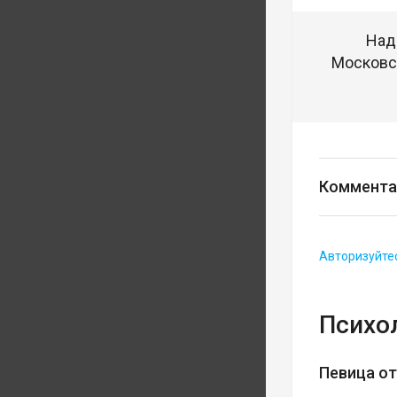
Над
Московск
Коммента
Авторизуйте
Психо
Певица о