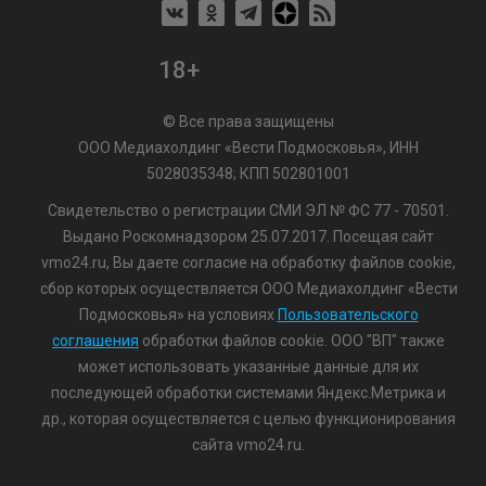
18+
© Все права защищены
ООО Медиахолдинг «Вести Подмосковья», ИНН
5028035348; КПП 502801001
Свидетельство о регистрации СМИ ЭЛ № ФС 77 - 70501.
Выдано Роскомнадзором 25.07.2017. Посещая сайт
vmo24.ru, Вы даете согласие на обработку файлов cookie,
сбор которых осуществляется ООО Медиахолдинг «Вести
Подмосковья» на условиях
Пользовательского
соглашения
обработки файлов cookie. ООО "ВП" также
может использовать указанные данные для их
последующей обработки системами Яндекс.Метрика и
др., которая осуществляется с целью функционирования
сайта vmo24.ru.
/var/www/www-root/data/www/vmo24.ru/template_footer.php