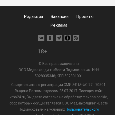
Редакция
Вакансии
Проекты
Реклама
18+
© Все права защищены
ООО Медиахолдинг «Вести Подмосковья», ИНН
5028035348; КПП 502801001
Свидетельство о регистрации СМИ ЭЛ № ФС 77 - 70501.
Выдано Роскомнадзором 25.07.2017. Посещая сайт
vmo24.ru, Вы даете согласие на обработку файлов cookie,
сбор которых осуществляется ООО Медиахолдинг «Вести
Подмосковья» на условиях
Пользовательского