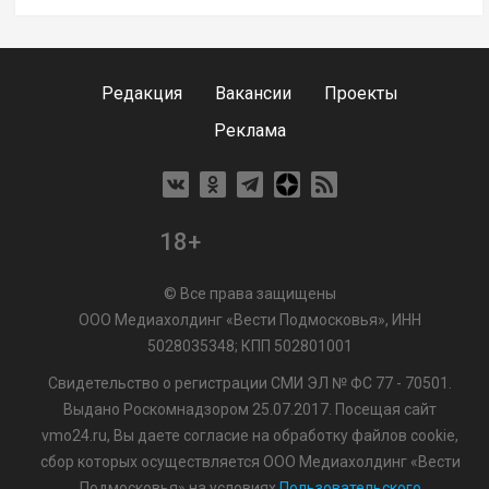
Редакция
Вакансии
Проекты
Реклама
18+
© Все права защищены
ООО Медиахолдинг «Вести Подмосковья», ИНН
5028035348; КПП 502801001
Свидетельство о регистрации СМИ ЭЛ № ФС 77 - 70501.
Выдано Роскомнадзором 25.07.2017. Посещая сайт
vmo24.ru, Вы даете согласие на обработку файлов cookie,
сбор которых осуществляется ООО Медиахолдинг «Вести
Подмосковья» на условиях
Пользовательского