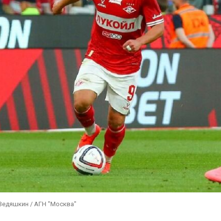
Ведяшкин / АГН "Москва"