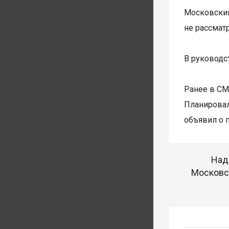
Московски
не рассмат
В руководс
Ранее в СМ
Планировал
объявил о 
Над
Московск