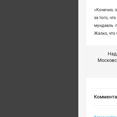
«Конечно, 
за того, ч
мундиаль п
Жалко, что
Над
Московск
Коммента