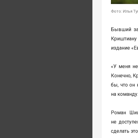
Фото: Илья Т
Бывший за
Криштиану 
издание «Е
«У меня не
Конечно, Кр
бы, что он
на команду
Роман Шиш
не доступе
сделать эт