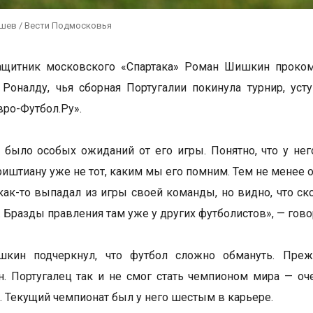
ушев / Вести Подмосковья
щитник московского «Спартака» Роман Шишкин прокомм
Роналду, чья сборная Португалии покинула турнир, ус
вро-Футбол.Ру».
 было особых ожиданий от его игры. Понятно, что у нег
иштиану уже не тот, каким мы его помним. Тем не менее он
 как-то выпадал из игры своей команды, но видно, что ск
. Бразды правления там уже у других футболистов», — гово
кин подчеркнул, что футбол сложно обмануть. Преж
н. Португалец так и не смог стать чемпионом мира — оч
о. Текущий чемпионат был у него шестым в карьере.