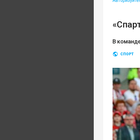
Авторизуйте
«Спарт
В команд
СПОРТ