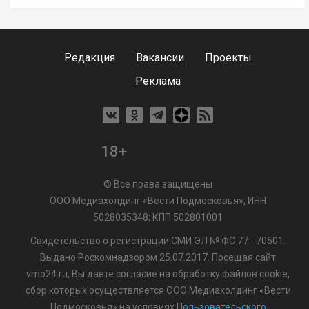
Редакция
Вакансии
Проекты
Реклама
18+
© Все права защищены
ООО Медиахолдинг «Вести Подмосковья», ИНН
5028035348; КПП 502801001
Свидетельство о регистрации СМИ ЭЛ № ФС 77 - 70501.
Выдано Роскомнадзором 25.07.2017. Посещая сайт
vmo24.ru, Вы даете согласие на обработку файлов cookie,
сбор которых осуществляется ООО Медиахолдинг «Вести
Подмосковья» на условиях
Пользовательского