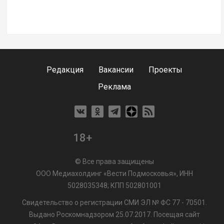
Редакция
Вакансии
Проекты
Реклама
18+
© Все права защищены
ООО Медиахолдинг «Вести Подмосковья», ИНН
5028035348; КПП 502801001
Свидетельство о регистрации СМИ ЭЛ № ФС 77 - 70501.
Выдано Роскомнадзором 25.07.2017. Посещая сайт