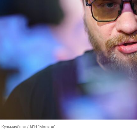
 Кузьмичёнок / АГН "Москва"