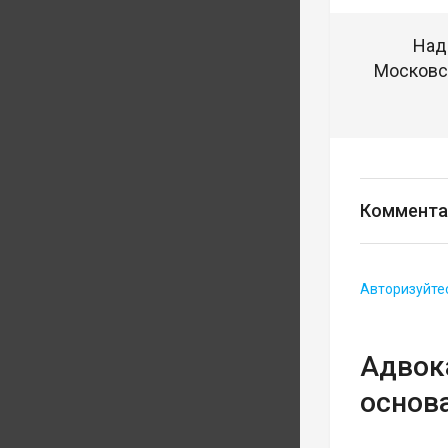
Над
Московск
Коммента
Авторизуйте
Адвока
основ