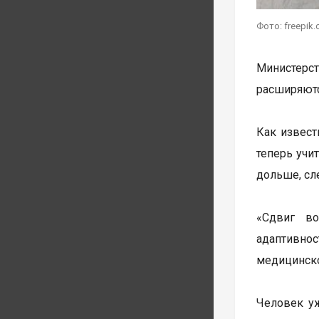
Фото: freepik
Министерст
расширяютс
Как извест
теперь учи
дольше, сл
«Сдвиг во
адаптивно
медицинско
Человек уж