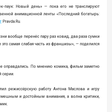
к-паук: Новый день» — пока его не транслируют
твенной анимационной ленты «Последний богатырь:
т
Pravda.Ru.
изни вообще перенёс пару раз ковид, два раза сумки
и это самая слабая часть из франшизы», — поделился
 не оправдались. По мнению комика, фильм заметно
 серии.
алил режиссёрскую работу Антона Маслова и игру
смешным и достойным внимания, а волна критики,
мик.