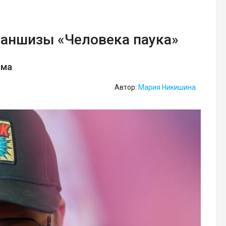
раншизы «Человека паука»
ьма
Автор:
Мария Никишина