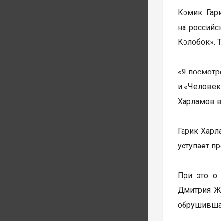
Комик Гар
на российс
Колобок». 
«Я посмотр
и «Человека
Харламов в
Гарик Харл
уступает п
При это о
Дмитрия Жу
обрушившая