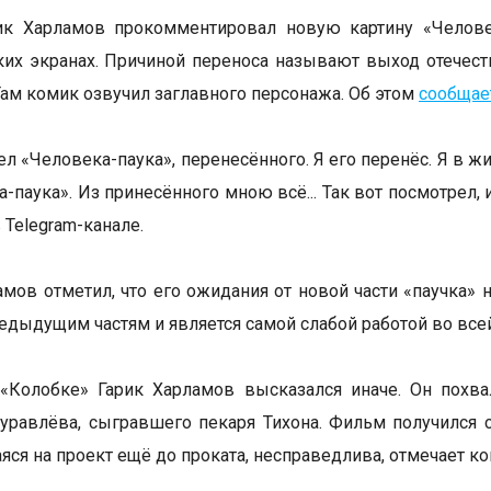
ик Харламов прокомментировал новую картину «Челове
ких экранах. Причиной переноса называют выход отечес
Там комик озвучил заглавного персонажа. Об этом
сообщае
ел «Человека-паука», перенесённого. Я его перенёс. Я в ж
-паука». Из принесённого мною всё... Так вот посмотрел, 
 Telegram-канале.
амов отметил, что его ожидания от новой части «паучка»
редыдущим частям и является самой слабой работой во всей
 «Колобке» Гарик Харламов высказался иначе. Он похв
равлёва, сыгравшего пекаря Тихона. Фильм получился 
ся на проект ещё до проката, несправедлива, отмечает ко