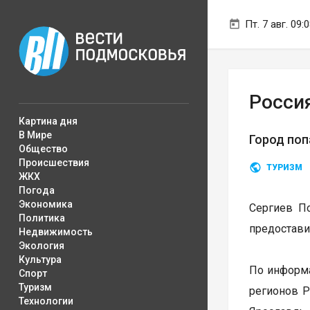
Пт. 7 авг. 09:
Росси
Картина дня
В Мире
Город поп
Общество
Происшествия
ТУРИЗМ
ЖКХ
Погода
Экономика
Сергиев По
Политика
предостави
Недвижимость
Экология
Культура
По информа
Спорт
Туризм
регионов Р
Технологии