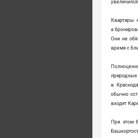
увеличился
Квартиры н
а брониров
Они не обя
время с бл
Полноценны
природные
в Краснода
обычно ост
входят Кар
При этом б
Башкортост