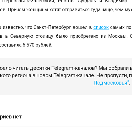
, Переславль-Залесский, Ростов, Суздаль и Владимир
ов. Причем женщины хотят отправиться туда чаще, чем му
о известно, что Санкт-Петербург вошел в
список
самых поп
ов в Северную столицу было приобретено из Москвы, С
составила 6 570 рублей.
оело читать десятки Telegram-каналов? Мы собрали
ого региона в новом Telegram-канале. Не пропусти,
Подмосковья"
.
риев нет