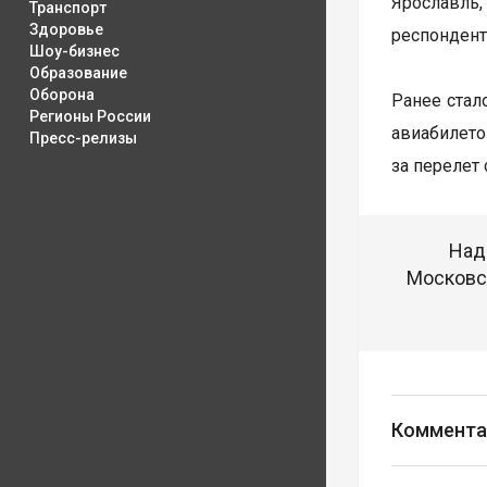
Ярославль
Транспорт
Здоровье
респондент
Шоу-бизнес
Образование
Оборона
Ранее стал
Регионы России
авиабилет
Пресс-релизы
за перелет 
Над
Московск
Коммента