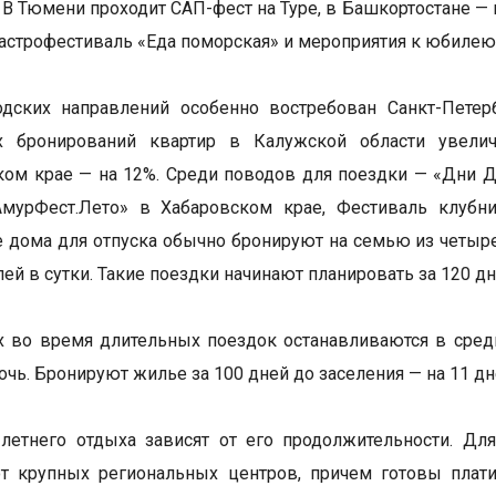
 В Тюмени проходит САП-фест на Туре, в Башкортостане —
гастрофестиваль «Еда поморская» и мероприятия к юбилею
дских направлений особенно востребован Санкт-Петерб
х бронирований квартир в Калужской области увели
ом крае — на 12%. Среди поводов для поездки — «Дни Д
«АмурФест.Лето» в Хабаровском крае, Фестиваль клуб
 дома для отпуска обычно бронируют на семью из четырех
ей в сутки. Такие поездки начинают планировать за 120 дн
х во время длительных поездок останавливаются в сред
очь. Бронируют жилье за 100 дней до заселения — на 11 дн
 летнего отдыха зависят от его продолжительности. Д
т крупных региональных центров, причем готовы плати