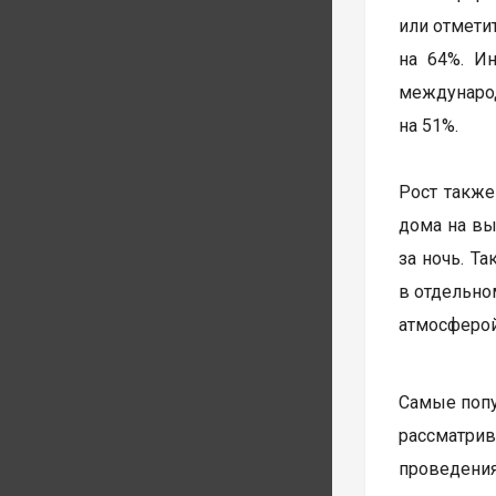
или отмети
на 64%. Ин
междунаро
на 51%.
Рост также
дома на вы
за ночь. Т
в отдельно
атмосферой
Самые попу
рассматри
проведения