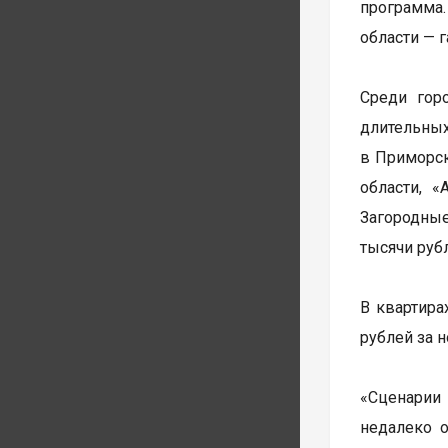
программа.
области — 
Среди горо
длительны
в Приморск
области, 
Загородные
тысячи рубл
В квартира
рублей за н
«Сценарии
недалеко о