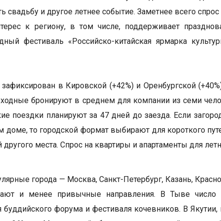
ть свадьбу и другое летнее событие. Заметнее всего спро
терес к региону, в том числе, поддерживает празднов
дный фестиваль «Российско-китайская ярмарка культур
 зафиксирован в Кировской (+42%) и Оренбургской (+40%)
ходные бронируют в среднем для компании из семи челов
акие поездки планируют за 47 дней до заезда. Если заго
м доме, то городской формат выбирают для короткого пу
 другого места. Спрос на квартиры и апартаменты для лет
лярные города — Москва, Санкт-Петербург, Казань, Красн
вают и менее привычные направления. В Тыве число
 буддийского форума и фестиваля кочевников. В Якутии,