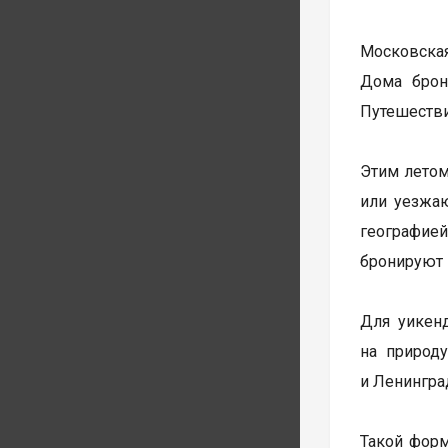
Московская
Дома брон
Путешестви
Этим летом
или уезжаю
географией
бронируют н
Для уикен
на природ
и Ленингра
Такой форм