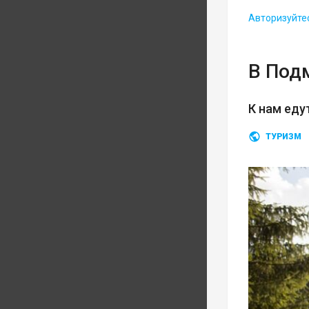
Авторизуйте
В Под
К нам еду
ТУРИЗМ