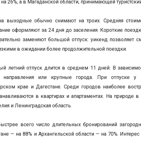
 на 26%, а в Магаданской области, принимающей туристский
а выходные обычно снимают на троих. Средняя стоимос
ание оформляют за 24 дня до заселения. Короткие поездк
зательно заменяют большой отпуск: уикенд позволяет см
изкими в ожидании более продолжительной поездки.
й летний отпуск длится в среднем 11 дней. В зависимо
 направления или крупные города. При отпуске у
рском крае и Дагестане. Среди городов наиболее вост
анавливаются в квартирах и апартаментах. На природе 
елия и Ленинградская область.
ыстрее всего число длительных бронирований загородн
ане — на 88% и Архангельской области — на 70%. Интере