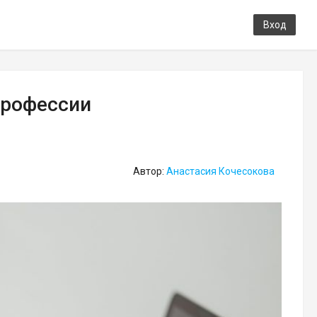
Вход
профессии
Автор:
Анастасия Кочесокова