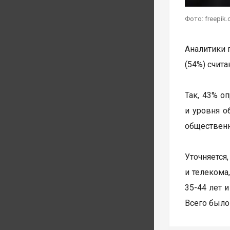
Фото: freepik
Аналитики 
(54%) счит
Так, 43% о
и уровня о
общественн
Уточняется
и телекома
35-44 лет и
Всего было