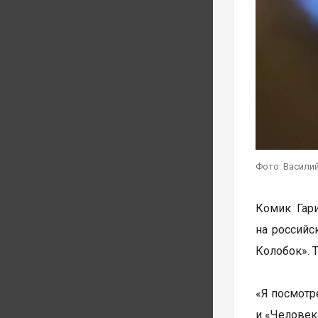
Фото: Василий
Комик Гар
на российс
Колобок». 
«Я посмотр
и «Человека