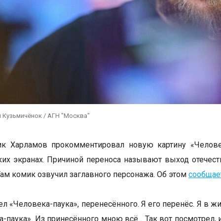
 Кузьмичёнок / АГН "Москва"
ик Харламов прокомментировал новую картину «Челове
ких экранах. Причиной переноса называют выход отечес
Там комик озвучил заглавного персонажа. Об этом
сообщае
ел «Человека-паука», перенесённого. Я его перенёс. Я в ж
-паука». Из принесённого мною всё... Так вот посмотрел, 