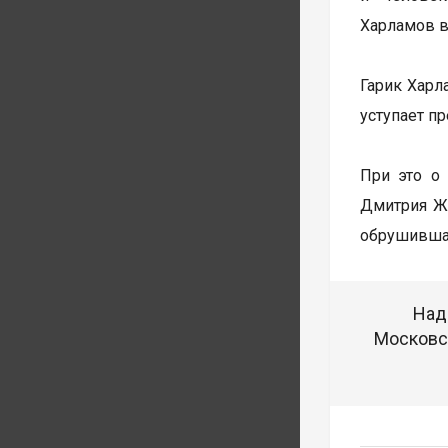
Харламов в
Гарик Харл
уступает п
При это о
Дмитрия Жу
обрушившая
Над
Московск