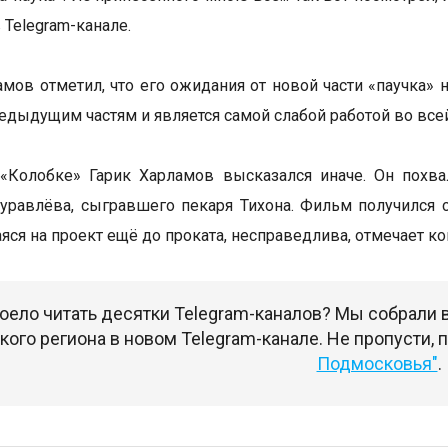
 Telegram-канале.
амов отметил, что его ожидания от новой части «паучка»
редыдущим частям и является самой слабой работой во всей
 «Колобке» Гарик Харламов высказался иначе. Он похв
равлёва, сыгравшего пекаря Тихона. Фильм получился 
ся на проект ещё до проката, несправедлива, отмечает ко
оело читать десятки Telegram-каналов? Мы собрали
ого региона в новом Telegram-канале. Не пропусти,
Подмосковья"
.