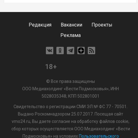
Редакция
Вакансии
Проекты
Реклама
18+
© Все права защищены
ООО Медиахолдинг «Вести Подмосковья», ИНН
5028035348; КПП 502801001
Свидетельство о регистрации СМИ ЭЛ № ФС 77 - 70501.
Выдано Роскомнадзором 25.07.2017. Посещая сайт
vmo24.ru, Вы даете согласие на обработку файлов cookie,
сбор которых осуществляется ООО Медиахолдинг «Вести
Подмосковья» на условиях
Пользовательского