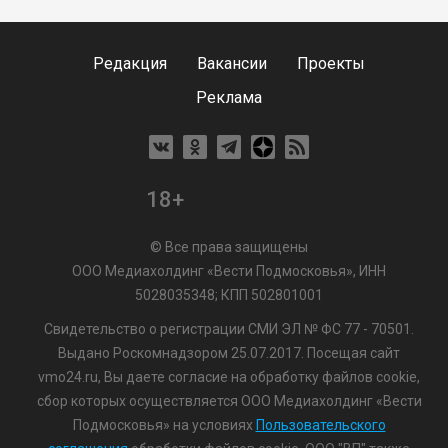
Редакция
Вакансии
Проекты
Реклама
18+
© Все права защищены
ООО Медиахолдинг «Вести Подмосковья», ИНН
5028035348; КПП 502801001
Свидетельство о регистрации СМИ ЭЛ № ФС 77 - 70501.
Выдано Роскомнадзором 25.07.2017. Посещая сайт
vmo24.ru, Вы даете согласие на обработку файлов cookie,
сбор которых осуществляется ООО Медиахолдинг «Вести
Подмосковья» на условиях
Пользовательского