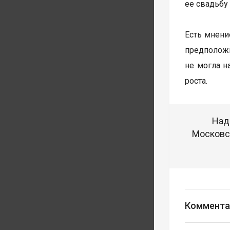
ее свадьбу
Есть мнени
предположи
не могла н
роста.
Над
Московск
Коммента