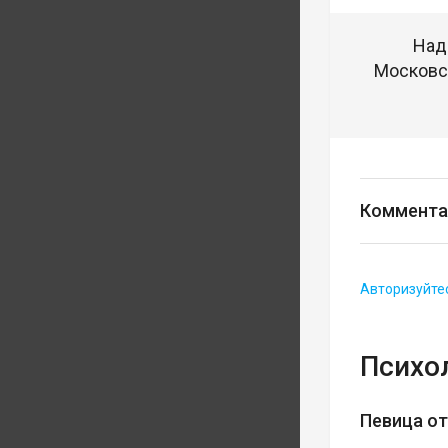
Над
Московск
Коммента
Авторизуйте
Психо
Певица о