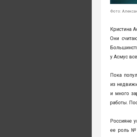
Фото: Алекса
Кристина А
Они считаю
Большинств
у Асмус вс
Пока попул
из недвижи
и много за
работы. По
Россияне у
ее роль №