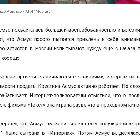
ндр Авилов / АГН "Москва"
смус похвасталась большой востребованностью и высоким
т, что Асмус просто пытается привлечь к себе вниман
о артистов в России испытывают нужду еще с начала п
е хорошо.
ярные артисты сталкиваются с санкциями, которые на 
мости продать, Кристина Асмус активно работает. По сло
рабатывает. Интернет-пользователи отметили, что в пос
сле фильма «Текст» она играла разве что в проходном кино
верены, что Асмус пытается снова стать популярной актр
1 была сыграна в «Интернах». Потом Асмус выделялась