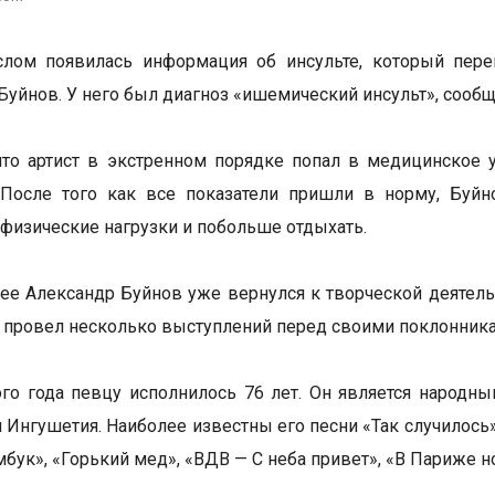
слом появилась информация об инсульте, который пере
Буйнов. У него был диагноз «ишемический инсульт», сооб
что артист в экстренном порядке попал в медицинское 
. После того как все показатели пришли в норму, Буй
 физические нагрузки и побольше отдыхать.
ее Александр Буйнов уже вернулся к творческой деятельн
и провел несколько выступлений перед своими поклонник
ого года певцу исполнилось 76 лет. Он является народн
 Ингушетия. Наиболее известны его песни «Так случилось»,
бук», «Горький мед», «ВДВ — С неба привет», «В Париже но