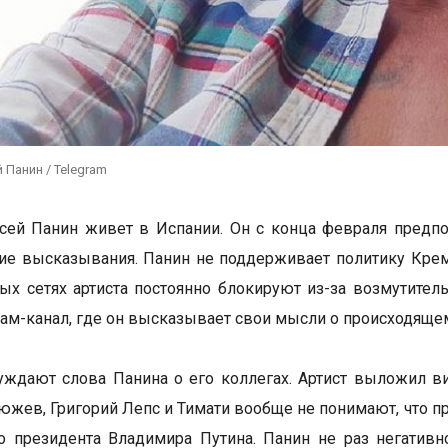
 Панин / Telegram
сей Панин живет в Испании. Он с конца февраля предпоч
ие высказывания. Панин не поддерживает политику Кремл
ых сетях артиста постоянно блокируют из-за возмутитель
рам-канал, где он высказывает свои мысли о происходящем
уждают слова Панина о его коллегах. Артист выложил ви
жев, Григорий Лепс и Тимати вообще не понимают, что пр
о президента Владимира Путина. Панин не раз негатив