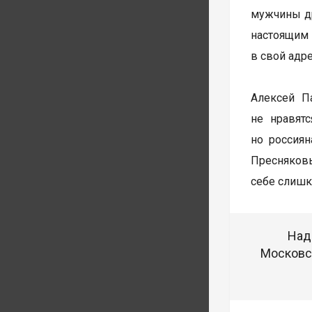
мужчины др
настоящим
в свой адр
Алексей П
не нравятс
но россиян
Пресняковы
себе слишк
Над
Московск