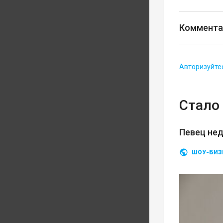
Коммента
Авторизуйте
Стало 
Певец нед
ШОУ-БИЗ