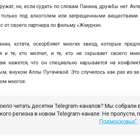
ужат, но, если судить по словам Панина, дружбы нет. Акт
 только под алкоголем или запрещенными веществами.
ес от своего партнера по фильму «Жмурки».
анин, кстати, оскорбляет многих звезд, которые пред
я и те, кто молчит, и те, кто не скрывает своего мн
ам кажется, что он специально нарывается на конфли
м, внуком Аллы Пугачевой. Это случилось как раз из-за 
ом многое.
оело читать десятки Telegram-каналов? Мы собрали
ого региона в новом Telegram-канале. Не пропусти,
Подмосковья"
.