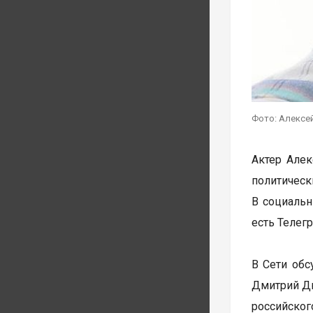
Фото: Алексей
Актер Алек
политическ
В социальн
есть Телег
В Сети обс
Дмитрий Дю
российског