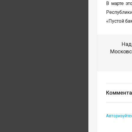
В марте эт
Республики
«Пустой бам
Над
Московск
Коммента
Авторизуйте