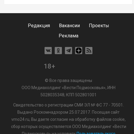
Редакция
Вакансии
Проекты
Реклама
18+
© Все права защищены
ООО Медиахолдинг «Вести Подмосковья», ИНН
5028035348; КПП 502801001
Свидетельство о регистрации СМИ ЭЛ № ФС 77 - 70501.
Выдано Роскомнадзором 25.07.2017. Посещая сайт
vmo24.ru, Вы даете согласие на обработку файлов cookie,
сбор которых осуществляется ООО Медиахолдинг «Вести
Подмосковья» на условиях
Пользовательского