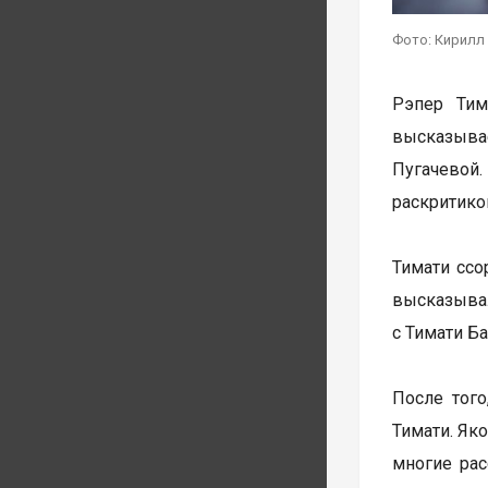
Фото: Кирилл
Рэпер Тим
высказыва
Пугачевой.
раскритико
Тимати ссо
высказывал
с Тимати Ба
После тог
Тимати. Як
многие рас