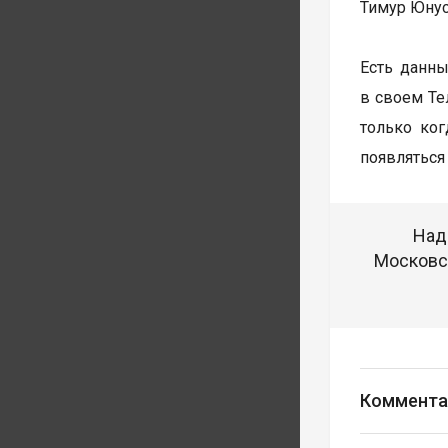
Тимур Юнус
Есть данны
в своем Те
только ког
появляться
Над
Московск
Коммента