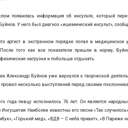
слом появилась информация об инсульте, который пере
Буйнов. У него был диагноз «ишемический инсульт», сооб
что артист в экстренном порядке попал в медицинское 
. После того как все показатели пришли в норму, Буй
 физические нагрузки и побольше отдыхать.
ее Александр Буйнов уже вернулся к творческой деятельн
и провел несколько выступлений перед своими поклонник
ого года певцу исполнилось 76 лет. Он является народн
 Ингушетия. Наиболее известны его песни «Так случилось»,
бук», «Горький мед», «ВДВ — С неба привет», «В Париже но