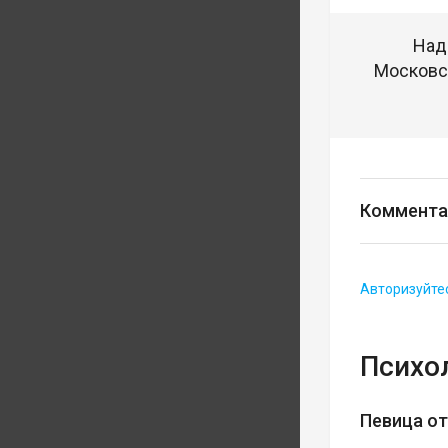
Над
Московск
Коммента
Авторизуйте
Психо
Певица о