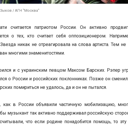
 Зыков / АГН "Москва"
ати считается патриотом России. Он активно продв
ется о тех, кто считает себя оппозиционером. Наприм
 Звезда никак не отреагировала на слова артиста. Тем не
ван многими знаменитостями.
рился и с украинским певцом Максом Барских. Рэпер угр
ся о России и российских поклонниках. Позже он сменил 
рских помириться не удалось, да и он не пытался.
о, как в России объявили частичную мобилизацию, мно
обы музыкант так активно поддерживал российскую сторону
считывали, что если родине понадобится помощь, то э