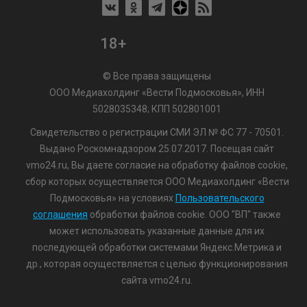
18+
© Все права защищены
ООО Медиахолдинг «Вести Подмосковья», ИНН
5028035348; КПП 502801001
Свидетельство о регистрации СМИ ЭЛ № ФС 77 - 70501.
Выдано Роскомнадзором 25.07.2017. Посещая сайт
vmo24.ru, Вы даете согласие на обработку файлов cookie,
сбор которых осуществляется ООО Медиахолдинг «Вести
Подмосковья» на условиях
Пользовательского
соглашения
обработки файлов cookie. ООО "ВП" также
может использовать указанные данные для их
последующей обработки системами Яндекс.Метрика и
др., которая осуществляется с целью функционирования
сайта vmo24.ru.
/var/www/www-root/data/www/vmo24.ru/template_footer.php