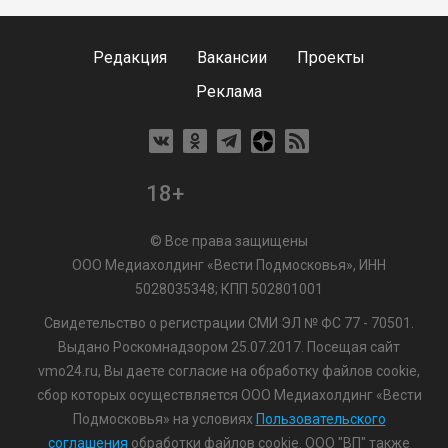
Редакция
Вакансии
Проекты
Реклама
18+
© Все права защищены
ООО Медиахолдинг «Вести Подмосковья», ИНН
5028035348; КПП 502801001
Свидетельство о регистрации СМИ ЭЛ № ФС 77 - 70501.
Выдано Роскомнадзором 25.07.2017. Посещая сайт
vmo24.ru, Вы даете согласие на обработку файлов cookie,
сбор которых осуществляется ООО Медиахолдинг «Вести
Подмосковья» на условиях
Пользовательского
соглашения
обработки файлов cookie. ООО "ВП" также