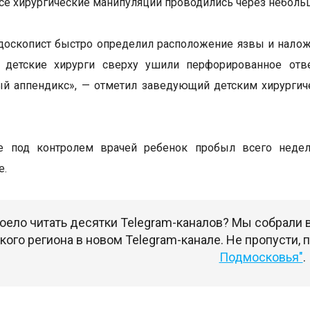
се хирургические манипуляции проводились через неболь
доскопист быстро определил расположение язвы и нало
а детские хирурги сверху ушили перфорированное отв
ый аппендикс», — отметил заведующий детским хирурги
е под контролем врачей ребенок пробыл всего неде
е.
оело читать десятки Telegram-каналов? Мы собрали
ого региона в новом Telegram-канале. Не пропусти,
Подмосковья"
.