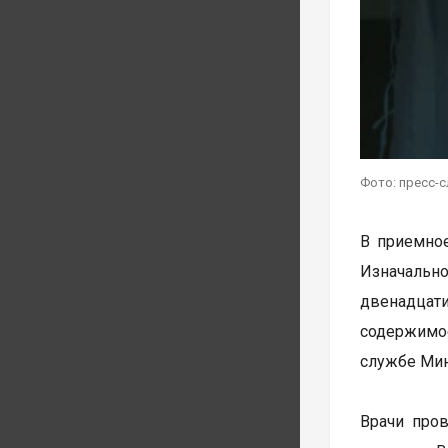
Фото: пресс-
В приемное
Изначальн
двенадцат
содержимо
службе Мин
Врачи пров