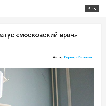
Вход
татус «московский врач»
Автор:
Варвара Иванова