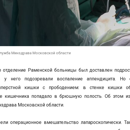
служба Минздрава Московской области
 отделение Раменской больницы был доставлен подрост
о у него подозревали воспаление аппендицита. Но
иперстной кишки с прободением: в стенке кишки об
е кишечника попадало в брюшную полость. Об этом из
здрава Московской области.
ели операционное вмешательство лапароскопически. Та