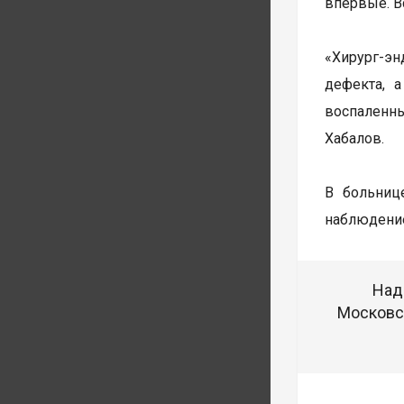
впервые. В
«Хирург-эн
дефекта, 
воспаленн
Хабалов.
В больниц
наблюдени
Над
Московск