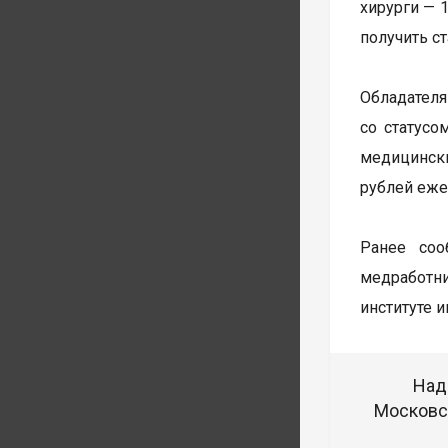
хирурги — 
получить ст
Обладателя
со статусо
медицински
рублей еже
Ранее соо
медработни
институте и
Над
Московск