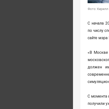
Фото: Кирилл
С начала 2
по числу с
сайте мэра
«В Москве 
московског
должен им
современны
симуляцион
С момента 
получили у