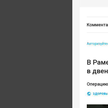
Коммента
Авторизуйте
В Рам
в две
Операцию
ЗДОРОВЬ