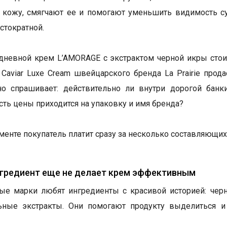
 кожу, смягчают ее и помогают уменьшить видимость с
стократной.
дневной крем L’AMORAGE с экстрактом черной икры стоит
n Caviar Luxe Cream швейцарского бренда La Prairie про
но спрашивает: действительно ли внутри дорогой банк
сть цены приходится на упаковку и имя бренда?
гменте покупатель платит сразу за несколько составляющих
нгредиент еще не делает крем эффективным
е марки любят ингредиенты с красивой историей: черн
льные экстракты. Они помогают продукту выделиться