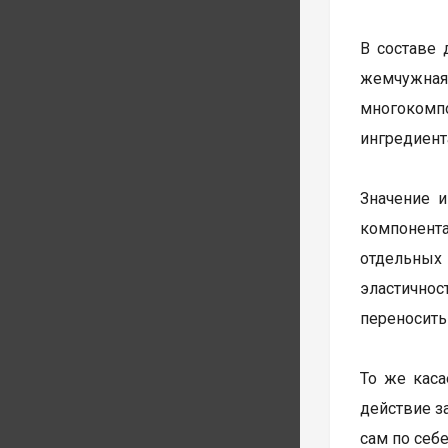
В составе 
жемчужная
многокомпо
ингредиент
Значение и
компонент
отдельных
эластично
переносить
То же каса
действие з
сам по себе