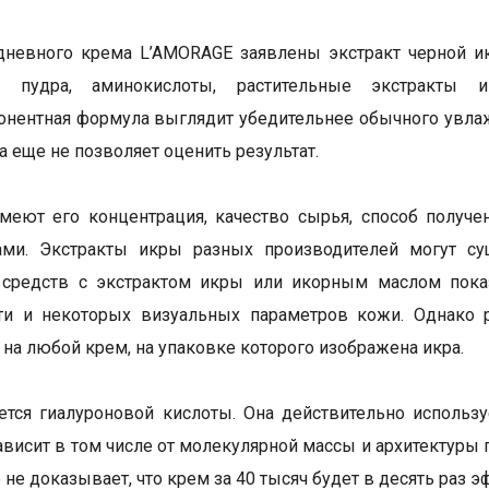
дневного крема L’AMORAGE заявлены экстракт черной икр
 пудра, аминокислоты, растительные экстракты и
нентная формула выглядит убедительнее обычного увлаж
а еще не позволяет оценить результат.
меют его концентрация, качество сырья, способ получе
ами. Экстракты икры разных производителей могут сущ
 средств с экстрактом икры или икорным маслом пока
сти и некоторых визуальных параметров кожи. Однако 
 на любой крем, на упаковке которого изображена икра.
ется гиалуроновой кислоты. Она действительно использ
ависит в том числе от молекулярной массы и архитектуры
 не доказывает, что крем за 40 тысяч будет в десять раз 