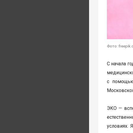
Фото: freepik
С начала г
медицински
с помощью
Московской
ЭКО — вспо
естественн
условиях. 