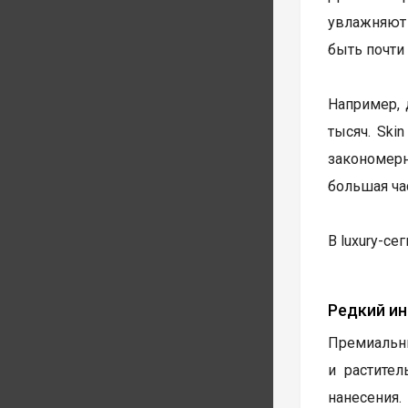
увлажняют
быть почти 
Например, 
тысяч. Ski
закономер
большая ча
В luxury-се
Редкий и
Премиальны
и растите
нанесения.