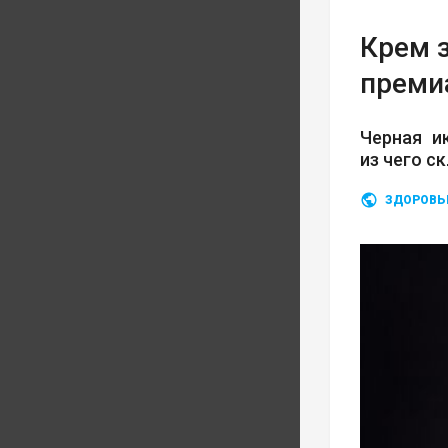
Крем з
преми
Черная и
из чего с
ЗДОРОВЬ