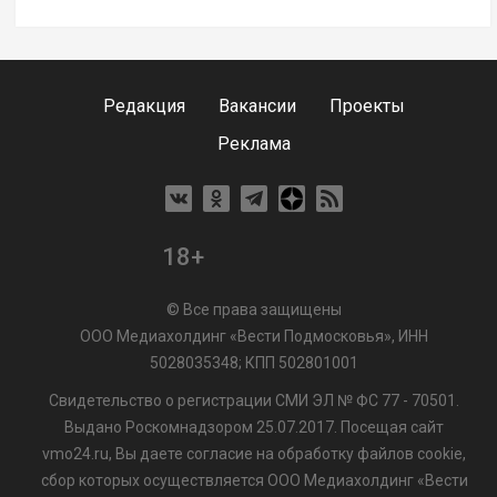
Редакция
Вакансии
Проекты
Реклама
18+
© Все права защищены
ООО Медиахолдинг «Вести Подмосковья», ИНН
5028035348; КПП 502801001
Свидетельство о регистрации СМИ ЭЛ № ФС 77 - 70501.
Выдано Роскомнадзором 25.07.2017. Посещая сайт
vmo24.ru, Вы даете согласие на обработку файлов cookie,
сбор которых осуществляется ООО Медиахолдинг «Вести