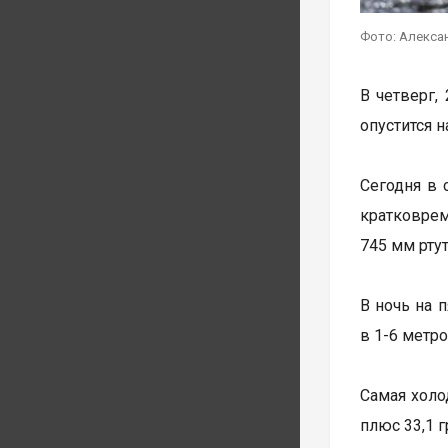
Фото: Алекса
В четверг,
опустится 
Сегодня в 
кратковрем
745 мм ртут
В ночь на 
в 1-6 метр
Самая холо
плюс 33,1 