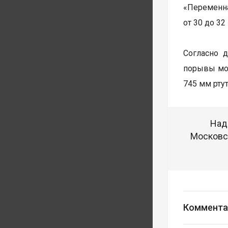
«Переменна
от 30 до 32
Согласно 
порывы мог
745 мм ртут
Над
Московск
Коммента