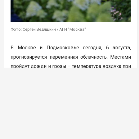
Фото: Сергей Ведяшкин / АГН "Москва"
В Москве и Подмосковье сегодня, 6 августа,
прогнозируется переменная облачность. Местами
пройдут дожди и грозы – температура воздуха при
этом поднимется до +32 градусов. Такие данные
приводит Гидрометцентр России.
«Во второй половине дня местами
кратковременный дождь. По области,
в отдельных районах гроза. Температура воздуха
в Москве составит от 30 до 32 градусов тепла,