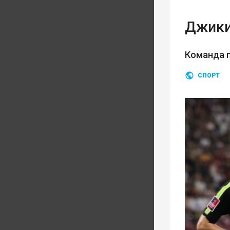
Джики
Команда п
СПОРТ