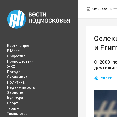
Чт. 6 авг. 16:2
Селек
Картина дня
и Егип
В Мире
Общество
Происшествия
С 2008 п
ЖКХ
деятельн
Погода
Экономика
СПОРТ
Политика
Недвижимость
Экология
Культура
Спорт
Туризм
Технологии