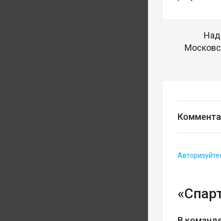
Над
Московск
Коммента
Авторизуйте
«Спарт
В команд