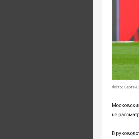
Фото: Сергей 
Московски
не рассмат
В руководс