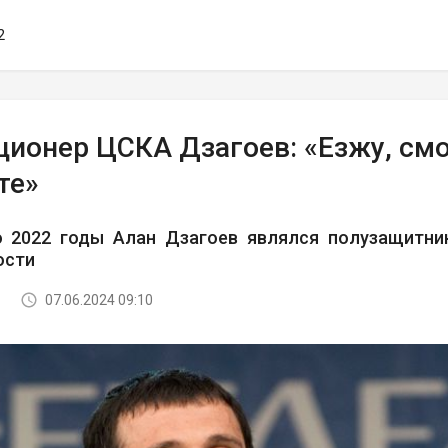
2
ционер ЦСКА Дзагоев: «Езжу, смо
те»
о 2022 годы Алан Дзагоев являлся полузащитник
ости
07.06.2024 09:10