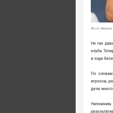
Фото: Иванко 
Не так дав
клуба. Теп
в ходе бесе
По словам
игроков, р
деле много
Напомним, 
результати