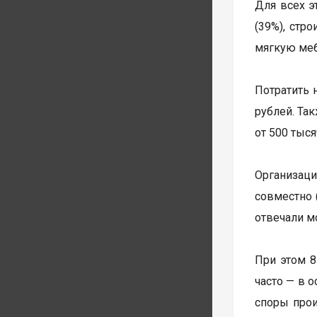
Для всех э
(39%), стр
мягкую мебе
Потратить 
рублей. Та
от 500 тыся
Организац
совместно 
отвечали м
При этом 8
часто — в 
споры прои