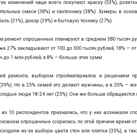
тих изменений чаще всего покупают краску (53%), розетк
оительные смеси (38%) и сантехнику (38%). Зумеры в осно
ль (31%), декор (29%) и бытовую технику (27%).
на ремонт опрошенные планируют в среднем 380 тысяч руб
кже 27% закладывают от 100 до 300 тысяч рублей, 18% — от
ч до 1 млн рублей, а 8% — больше этих сумм.
ией ремонта, выбором стройматериалов и решением п
(39%). Но в 25% семей это делают мужчины, а в 20% — ж
олодые люди 18-24 лет (25%). Они же больше обращаются к
 из 10 респондентов признались, что у них возникали сп
основном опрошенные ссорились по этой причине время от
сходили из-за выбора цвета стен или плитки (35%), а так