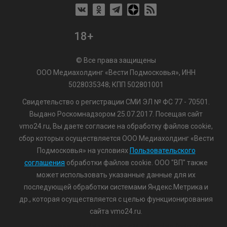
18+
© Все права защищены
ООО Медиахолдинг «Вести Подмосковья», ИНН
5028035348; КПП 502801001
Свидетельство о регистрации СМИ ЭЛ № ФС 77 - 70501.
Выдано Роскомнадзором 25.07.2017. Посещая сайт
vmo24.ru, Вы даете согласие на обработку файлов cookie,
сбор которых осуществляется ООО Медиахолдинг «Вести
Подмосковья» на условиях
Пользовательского
соглашения
обработки файлов cookie. ООО "ВП" также
может использовать указанные данные для их
последующей обработки системами Яндекс.Метрика и
др., которая осуществляется с целью функционирования
сайта vmo24.ru.
/var/www/www-root/data/www/vmo24.ru/template_footer.php