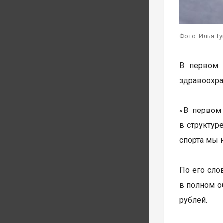
Фото: Илья Т
В первом 
здравоохран
«В первом
в структур
спорта мы 
По его сло
в полном о
рублей.