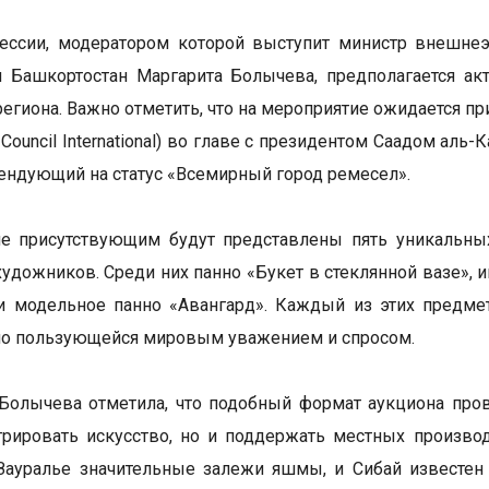
ессии, модератором которой выступит министр внешнеэ
 Башкортостан Маргарита Болычева, предполагается ак
региона. Важно отметить, что на мероприятие ожидается 
t Council International) во главе с президентом Саадом а
тендующий на статус «Всемирный город ремесел».
не присутствующим будут представлены пять уникальны
художников. Среди них панно «Букет в стеклянной вазе»,
и модельное панно «Авангард». Каждый из этих предме
но пользующейся мировым уважением и спросом.
Болычева отметила, что подобный формат аукциона пров
трировать искусство, но и поддержать местных произв
Зауралье значительные залежи яшмы, и Сибай известен 