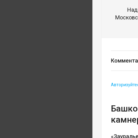
Над
Московск
Коммента
Авторизуйте
Башко
камне
«Заураль