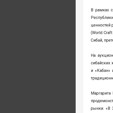
В рамках с
Республики
ценностей 
(World Craf
Сибай, пре
На аукцио
сибайских 
и «Кабан» 
традицион
Маргарита 
продемонс
рынки. «В 