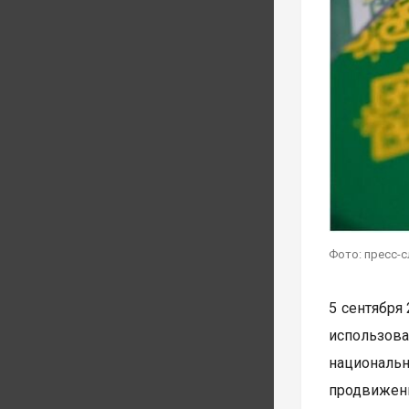
Фото: пресс-с
5 сентября
использов
националь
продвижени