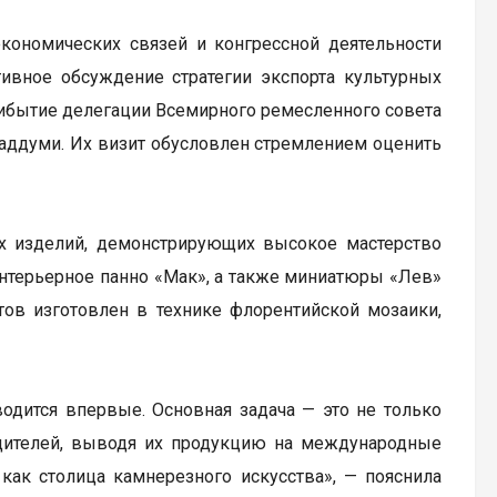
кономических связей и конгрессной деятельности
тивное обсуждение стратегии экспорта культурных
прибытие делегации Всемирного ремесленного совета
ль-Каддуми. Их визит обусловлен стремлением оценить
х изделий, демонстрирующих высокое мастерство
 интерьерное панно «Мак», а также миниатюры «Лев»
тов изготовлен в технике флорентийской мозаики,
одится впервые. Основная задача — это не только
одителей, выводя их продукцию на международные
как столица камнерезного искусства», — пояснила