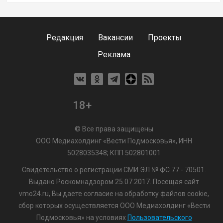
Редакция
Вакансии
Проекты
Реклама
18+
© Все права защищены
ООО Медиахолдинг «Вести Подмосковья», ИНН
5028035348; КПП 502801001
Свидетельство о регистрации СМИ ЭЛ № ФС 77 - 70501.
Выдано Роскомнадзором 25.07.2017. Посещая сайт
vmo24.ru, Вы даете согласие на обработку файлов cookie,
сбор которых осуществляется ООО Медиахолдинг «Вести
Подмосковья» на условиях
Пользовательского