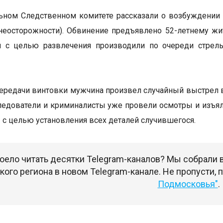
ьном Следственном комитете рассказали о возбуждении у
неосторожности). Обвинение предъявлено 52-летнему ж
и с целью развлечения производили по очереди стрел
ередачи винтовки мужчина произвел случайный выстрел в 
ледователи и криминалисты уже провели осмотры и изъя
 с целью установления всех деталей случившегося.
оело читать десятки Telegram-каналов? Мы собрали
ого региона в новом Telegram-канале. Не пропусти,
Подмосковья"
.